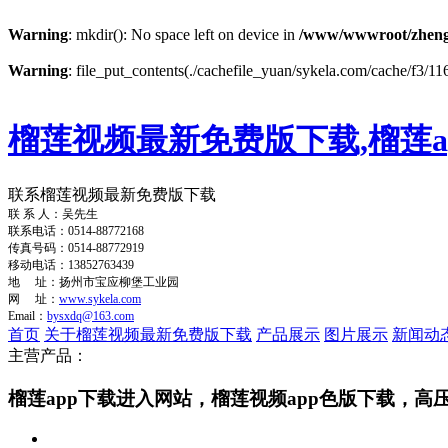
Warning
: mkdir(): No space left on device in
/www/wwwroot/zheng
Warning
: file_put_contents(./cachefile_yuan/sykela.com/cache/f3/116
榴莲视频最新免费版下载,榴莲a
联系榴莲视频最新免费版下载
联 系 人：吴先生
联系电话：0514-88772168
传真号码：0514-88772919
移动电话：13852763439
地 址：扬州市宝应柳堡工业园
网 址：
www.sykela.com
Email：
bysxdq@163.com
首页
关于榴莲视频最新免费版下载
产品展示
图片展示
新闻动
主营产品：
榴莲app下载进入网站，榴莲视频app色版下载，