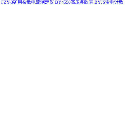
FZY-3矿用杂散电流测定仪
BY4550高压兆欧表
BYJS雷电计数