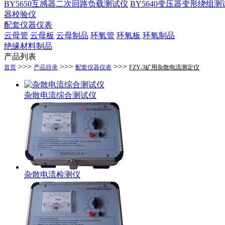
BY5650互感器二次回路负载测试仪
BY5640变压器变形绕组测
器校验仪
配套仪器仪表
云母管
云母板
云母制品
环氧管
环氧板
环氧制品
绝缘材料制品
产品列表
>>>
>>>
>>>
首页
产品目录
配套仪器仪表
FZY-3矿用杂散电流测定仪
杂散电流综合测试仪
杂散电流检测仪