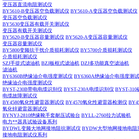
变压器直流电阻测试仪
BY5610-B变压器空负载测试仪
BY5610-A变压器空负载测试仪
变压器空负载测试仪
BY5630变压器有载开关测试仪
变压器有载开关测试仪
BY5620-B变压器容量测试仪
BY5620-A变压器容量测试仪
变压器容量测试仪
BY5800变频抗干扰介质损耗测试仪
BY5700介质损耗测试仪
介质损耗测试仪
SZJ手提式滤油机
BZJ板框式滤油机
DZJ多功能真空滤油机
滤油机
BY6360B绝缘油介电强度测试仪
BY6360A绝缘油介电强度测
绝缘油介电强度测试仪
BYST-230B带电电缆识别仪
BYST-230A电缆识别仪
BYST-3
电缆故障测试仪
BY4580氧化性避雷器测试仪
BY4570氧化性避雷器检测仪
BY
氧化锌避雷器测试仪
BYNYJ-2810绝缘靴手套耐压试验台
BYLL-2760拉力试验机
电力**器具试验设备系列
BYDWL变频大地网接地阻抗测试仪
BYDW大型地网接地电阻
接地电阻测试仪系列