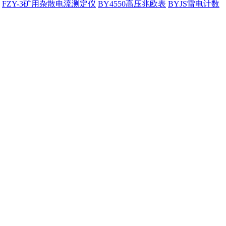
FZY-3矿用杂散电流测定仪
BY4550高压兆欧表
BYJS雷电计数