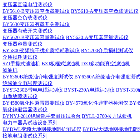
变压器直流电阻测试仪
BY5610-B变压器空负载测试仪
BY5610-A变压器空负载测试仪
变压器空负载测试仪
BY5630变压器有载开关测试仪
变压器有载开关测试仪
BY5620-B变压器容量测试仪
BY5620-A变压器容量测试仪
变压器容量测试仪
BY5800变频抗干扰介质损耗测试仪
BY5700介质损耗测试仪
介质损耗测试仪
SZJ手提式滤油机
BZJ板框式滤油机
DZJ多功能真空滤油机
滤油机
BY6360B绝缘油介电强度测试仪
BY6360A绝缘油介电强度测
绝缘油介电强度测试仪
BYST-230B带电电缆识别仪
BYST-230A电缆识别仪
BYST-3
电缆故障测试仪
BY4580氧化性避雷器测试仪
BY4570氧化性避雷器检测仪
BY
氧化锌避雷器测试仪
BYNYJ-2810绝缘靴手套耐压试验台
BYLL-2760拉力试验机
电力**器具试验设备系列
BYDWL变频大地网接地阻抗测试仪
BYDW大型地网接地电阻
接地电阻测试仪系列