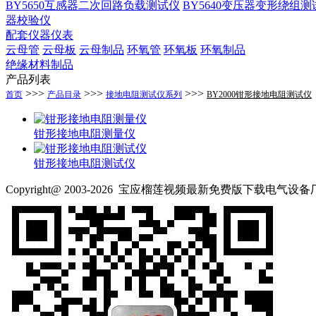
BY5650互感器二次回路负载测试仪
BY5640变压器变形绕组测
器校验仪
配套仪器仪表
云母管
云母板
云母制品
环氧管
环氧板
环氧制品
绝缘材料制品
产品列表
>>>
>>>
>>>
首页
产品目录
接地电阻测试仪系列
BY2000钳形接地电阻测试仪
钳形接地电阻测量仪
钳形接地电阻测试仪
Copyright@ 2003-2026
宝应榴莲视频最新免费版下载电气设备