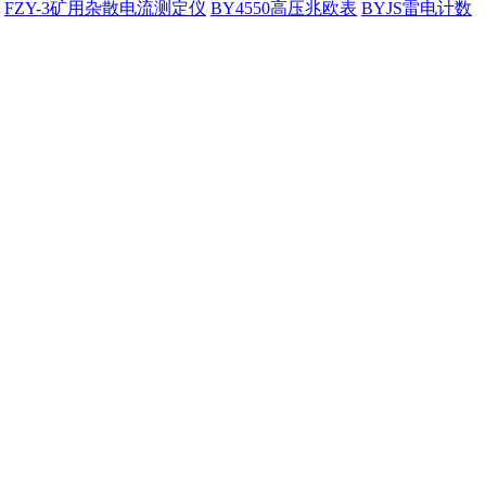
FZY-3矿用杂散电流测定仪
BY4550高压兆欧表
BYJS雷电计数