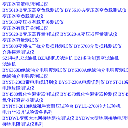
变压器直流电阻测试仪
BY5610-B变压器空负载测试仪
BY5610-A变压器空负载测试仪
变压器空负载测试仪
BY5630变压器有载开关测试仪
变压器有载开关测试仪
BY5620-B变压器容量测试仪
BY5620-A变压器容量测试仪
变压器容量测试仪
BY5800变频抗干扰介质损耗测试仪
BY5700介质损耗测试仪
介质损耗测试仪
SZJ手提式滤油机
BZJ板框式滤油机
DZJ多功能真空滤油机
滤油机
BY6360B绝缘油介电强度测试仪
BY6360A绝缘油介电强度测
绝缘油介电强度测试仪
BYST-230B带电电缆识别仪
BYST-230A电缆识别仪
BYST-3
电缆故障测试仪
BY4580氧化性避雷器测试仪
BY4570氧化性避雷器检测仪
BY
氧化锌避雷器测试仪
BYNYJ-2810绝缘靴手套耐压试验台
BYLL-2760拉力试验机
电力**器具试验设备系列
BYDWL变频大地网接地阻抗测试仪
BYDW大型地网接地电阻
接地电阻测试仪系列