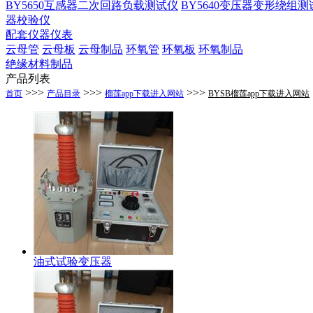
BY5650互感器二次回路负载测试仪
BY5640变压器变形绕组测
器校验仪
配套仪器仪表
云母管
云母板
云母制品
环氧管
环氧板
环氧制品
绝缘材料制品
产品列表
>>>
>>>
>>>
首页
产品目录
榴莲app下载进入网站
BYSB榴莲app下载进入网站
油式试验变压器